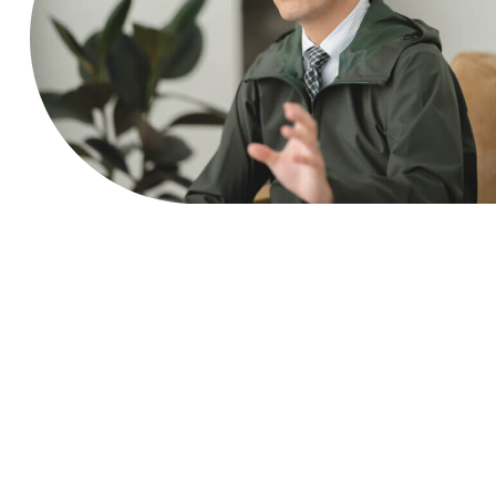
約20年間、自
この会社を設立す
るきっかけの一つ
治体職員として
2005.4
となったのが、令
札幌市消防局
防災に従事
採用
和6年1月1日に発
能登半島地震、
生した
「能登半島
2011.3
東日本大震災を
地震」での経験
で
東日本大震災
す。
通して、平時の
宮城県石巻市
へ緊急消防援
当時、札幌市役所
備えの重要性を
助隊として応
で災害対策本部の
実感――
援派遣
運営を担当してい