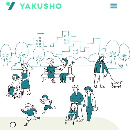
内
容
を
ス
キ
ッ
プ