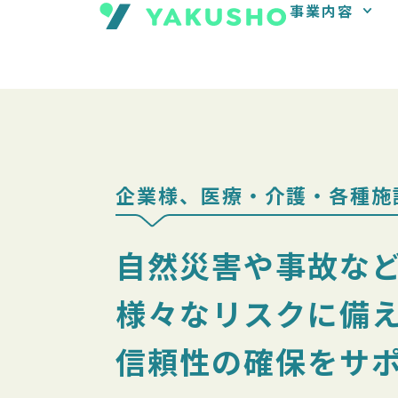
事業内容
内
容
を
ス
キ
ッ
プ
企業様、医療・介護・各種施
自然災害や事故な
様々なリスクに備
信頼性の確保をサ