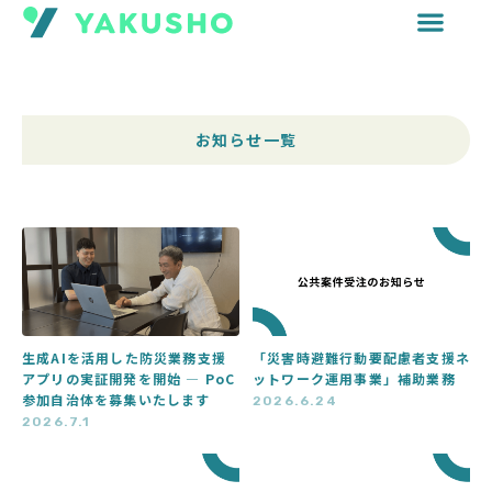
内
容
を
ス
キ
お知らせ一覧
ッ
プ
ペ
ペ
ー
ー
ジ
ジ
生成AIを活用した防災業務支援
「災害時避難行動要配慮者支援ネ
アプリの実証開発を開始 ― PoC
ットワーク運用事業」補助業務
参加自治体を募集いたします
2026.6.24
2026.7.1