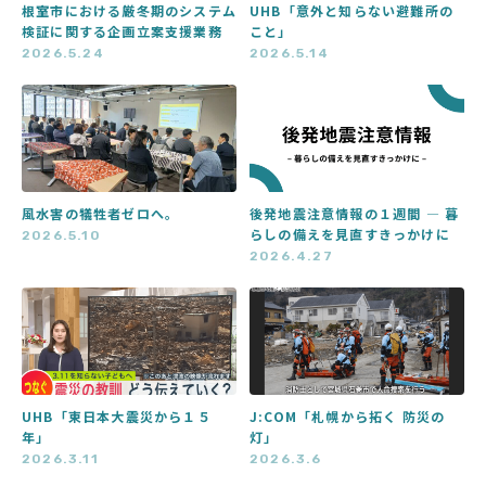
根室市における厳冬期のシステム
UHB「意外と知らない避難所の
検証に関する企画立案支援業務
こと」
2026.5.24
2026.5.14
風水害の犠牲者ゼロへ。
後発地震注意情報の１週間 ― 暮
らしの備えを見直すきっかけに
2026.5.10
2026.4.27
UHB「東日本大震災から１５
J:COM「札幌から拓く 防災の
年」
灯」
2026.3.11
2026.3.6