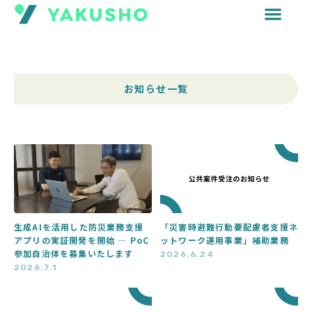
内
容
を
ス
キ
お知らせ一覧
ッ
プ
ペ
ペ
ー
ー
ジ
ジ
生成AIを活用した防災業務支援
「災害時避難行動要配慮者支援ネ
アプリの実証開発を開始 ― PoC
ットワーク運用事業」補助業務
参加自治体を募集いたします
2026.6.24
2026.7.1