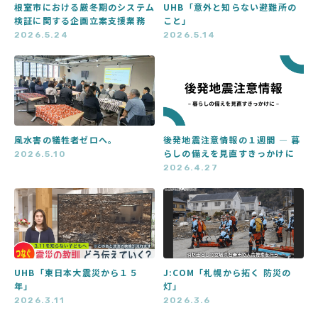
根室市における厳冬期のシステム
UHB「意外と知らない避難所の
検証に関する企画立案支援業務
こと」
2026.5.24
2026.5.14
風水害の犠牲者ゼロへ。
後発地震注意情報の１週間 ― 暮
らしの備えを見直すきっかけに
2026.5.10
2026.4.27
UHB「東日本大震災から１５
J:COM「札幌から拓く 防災の
年」
灯」
2026.3.11
2026.3.6