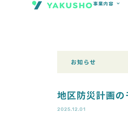
事業内容
内
容
を
ス
キ
ッ
プ
お知らせ
地区防災計画の
2025.12.01