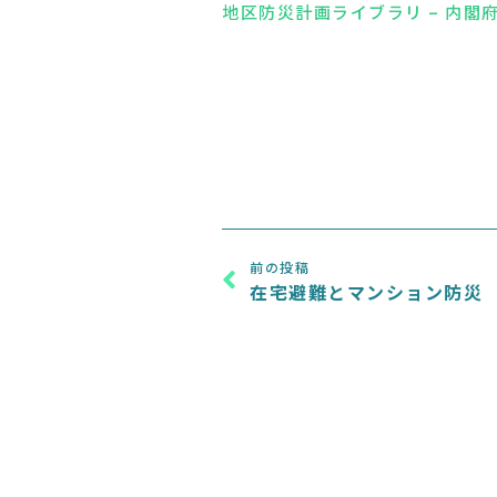
地区防災計画ライブラリ – 内閣
Prev
前の投稿
在宅避難とマンション防災