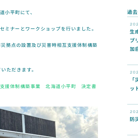
過去
道小平町にて、
202
セミナーとワークショップを行いました。
生
プ
防災拠点の設置及び災害時相互支援体制構築
加
ていただきます。
20
「
支援体制構築事業 北海道小平町 決定書
ッ
202
防