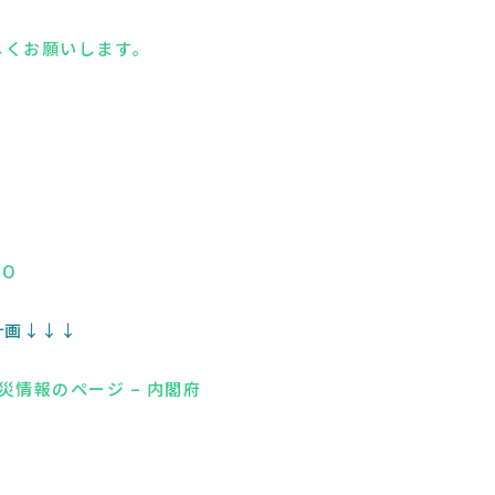
ろしくお願いします。
HO
計画↓↓↓
災情報のページ – 内閣府